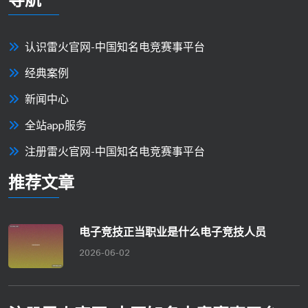
认识雷火官网-中国知名电竞赛事平台
经典案例
新闻中心
全站app服务
注册雷火官网-中国知名电竞赛事平台
推荐文章
电子竞技正当职业是什么电子竞技人员
2026-06-02