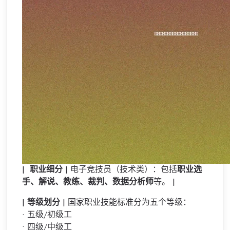
| ️
职业细分
| 电子竞技员（技术类）：包括
职业选
手、解说、教练、裁判、数据分析师
等。 |
|
等级划分
| 国家职业技能标准分为五个等级：
· 五级/初级工
· 四级/中级工